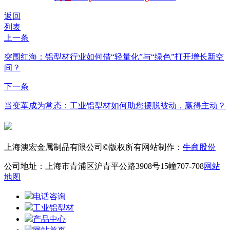
返回
列表
上一条
突围红海：铝型材行业如何借“轻量化”与“绿色”打开增长新空
间？
下一条
当变革成为常态：工业铝型材如何助您摆脱被动，赢得主动？
上海澳宏金属制品有限公司©版权所有
网站制作：
牛商股份
公司地址：上海市青浦区沪青平公路3908号15幢707-708
网站
地图
电话咨询
工业铝型材
产品中心