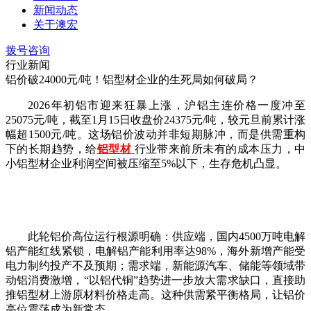
新闻动态
关于澳宏
拨号咨询
行业新闻
铝价破24000元/吨！铝型材企业的生死局如何破局？
2026年初铝市迎来狂暴上涨，沪铝主连价格一度冲至
25075元/吨，截至1月15日收盘价24375元/吨，较元旦前累计涨
幅超1500元/吨。这场铝价波动并非短期脉冲，而是供需重构
下的长期趋势，给
铝型材
行业带来前所未有的成本压力，中
小铝型材企业利润空间被压缩至5%以下，生存危机凸显。
此轮铝价高位运行根源明确：供应端，国内
4500万吨电解
铝产能红线紧锁，电解铝产能利用率达98%，海外新增产能受
电力制约投产不及预期；需求端，新能源汽车、储能等领域带
动铝消费激增，“以铝代铜”趋势进一步放大需求缺口，直接助
推铝型材上游原材料价格走高。这种供需紧平衡格局，让铝价
高位震荡成为新常态。