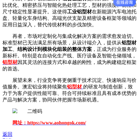
比优化、精密挤压与智能化热处理工艺，型材的强度、韧性和
尺寸稳定性显著提升。这使得
工业铝型材
在新能源汽车电池托
盘、轻量化车身结构、高端光伏支架及精密设备框架等领域的
应用日益深入，替代传统材料的步伐加快。
再者，市场对定制化与集成化解决方案的需求愈发迫切。
标准型材已无法满足所有场景，从设计端介入，提供从
铝型材
加工
、
结构设计到模块化组装的整体方案
，正成为行业服务的
新标杆。特别是在自动化生产线、医疗设备及智能仓储领域，
铝型材
因其灵活的连接方式和卓越的刚性，成为构建稳定框架
的首选。
展望未来，行业竞争将更侧重于技术沉淀、快速响应与价
值服务。澳宏铝业将持续聚焦
铝型材
的研发与制造创新，致
力于为客户提供性能可靠、符合可持续标准且具有成本优势的
产品与解决方案，协同伙伴把握市场新机遇。
网址：https://www.aohongok.com/
返回